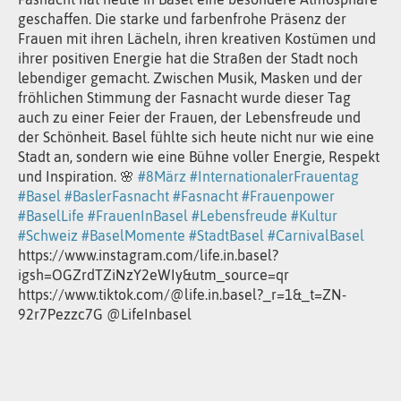
geschaffen. Die starke und farbenfrohe Präsenz der
Frauen mit ihren Lächeln, ihren kreativen Kostümen und
ihrer positiven Energie hat die Straßen der Stadt noch
lebendiger gemacht. Zwischen Musik, Masken und der
fröhlichen Stimmung der Fasnacht wurde dieser Tag
auch zu einer Feier der Frauen, der Lebensfreude und
der Schönheit. Basel fühlte sich heute nicht nur wie eine
Stadt an, sondern wie eine Bühne voller Energie, Respekt
und Inspiration. 🌸
#8März
#InternationalerFrauentag
#Basel
#BaslerFasnacht
#Fasnacht
#Frauenpower
#BaselLife
#FrauenInBasel
#Lebensfreude
#Kultur
#Schweiz
#BaselMomente
#StadtBasel
#CarnivalBasel
https://www.instagram.com/life.in.basel?
igsh=OGZrdTZiNzY2eWIy&utm_source=qr
https://www.tiktok.com/@life.in.basel?_r=1&_t=ZN-
92r7Pezzc7G
@LifeInbasel