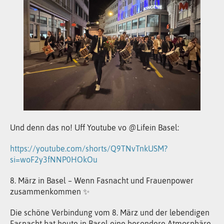
Und denn das no! Uff Youtube vo @Lifein Basel:
https://youtube.com/shorts/Q9TNvTnkUSM?
si=woF2y3fNNP0HOkOu
8. März in Basel – Wenn Fasnacht und Frauenpower
zusammenkommen ✨
Die schöne Verbindung vom 8. März und der lebendigen
Fasnacht hat heute in Basel eine besondere Atmosphäre